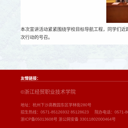
本次宣讲活动紧紧围绕学校目标导航工程，同学们近
次行动的号召。
友情链接：
©浙江经贸职业技术学院
地址：杭州下沙高教园东区学林街280号
招生热线：0571-85126932 85128623
院办电话：0571-86
浙ICP备05013608号
浙公网安备 33011802000464号