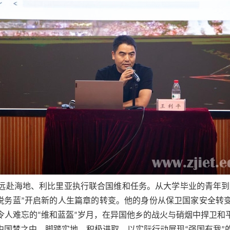
远赴海地、利比里亚执行联合国维和任务。从大学毕业的青年到成
“税务蓝”开启新的人生篇章的转变。他的身份从保卫国家安全
令人难忘的“维和蓝盔”岁月，在异国他乡的战火与硝烟中捍卫和
中国梦之中，脚踏实地、积极进取，以实际行动展现“强国有我”